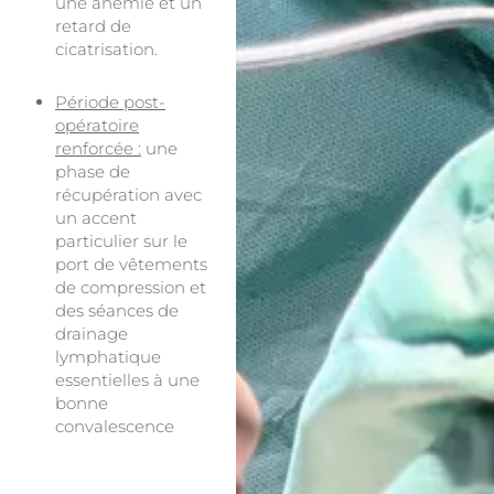
une anémie et un
retard de
cicatrisation.
Période post-
opératoire
renforcée :
une
phase de
récupération avec
un accent
particulier sur le
port de vêtements
de compression et
des séances de
drainage
lymphatique
essentielles à une
bonne
convalescence