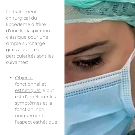
Le traitement
chirurgical du
lipoedème diffère
d’une lipoaspiration
classique pour une
simple surcharge
graisseuse. Les
particularités sont les
suivantes:
Objectif
fonctionnel et
esthétique:
le but
est d’améliorer les
symptômes et la
fonction, non
uniquement
l’aspect esthétique