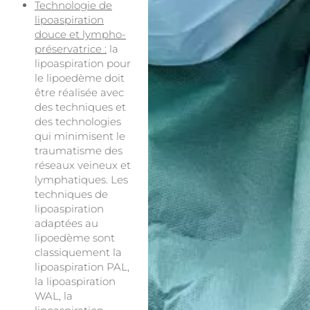
Technologie de
lipoaspiration
douce et lympho-
préservatrice :
la
lipoaspiration pour
le lipoedème doit
être réalisée avec
des techniques et
des technologies
qui minimisent le
traumatisme des
réseaux veineux et
lymphatiques. Les
techniques de
lipoaspiration
adaptées au
lipoedème sont
classiquement la
lipoaspiration PAL,
la lipoaspiration
WAL, la