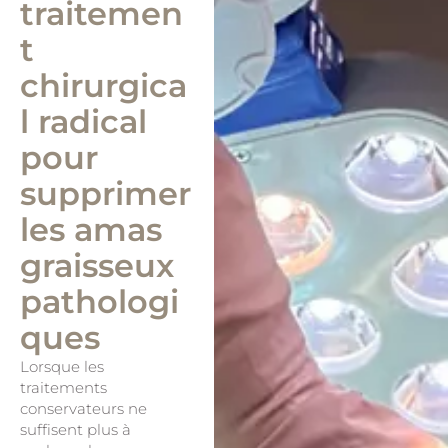
traitemen
t
chirurgica
l radical
pour
supprimer
les amas
graisseux
pathologi
ques
Lorsque les
traitements
conservateurs ne
suffisent plus à