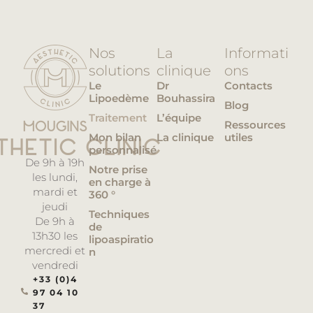
Nos
La
Informati
solutions
clinique
ons
Le
Dr
Contacts
Lipoedème
Bouhassira
Blog
Traitement
L’équipe
Ressources
Mon bilan
La clinique
utiles
personnalisé
De 9h à 19h
Notre prise
les lundi,
en charge à
mardi et
360 °
jeudi
Techniques
De 9h à
de
13h30 les
lipoaspiratio
mercredi et
n
vendredi
+33 (0)4
97 04 10
37