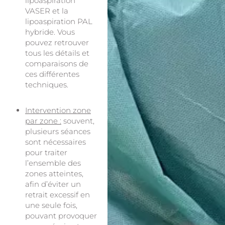
lipoaspiration
VASER et la
lipoaspiration PAL
hybride. Vous
pouvez retrouver
tous les détails et
comparaisons de
ces différentes
techniques.
Intervention zone
par zone :
souvent,
plusieurs séances
sont nécessaires
pour traiter
l’ensemble des
zones atteintes,
afin d’éviter un
retrait excessif en
une seule fois,
pouvant provoquer