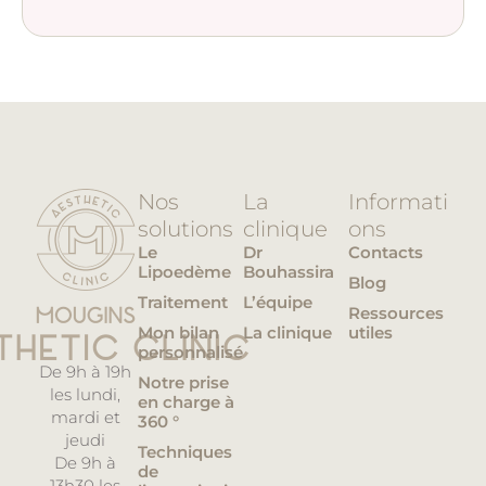
Nos
La
Informati
solutions
clinique
ons
Le
Dr
Contacts
Lipoedème
Bouhassira
Blog
Traitement
L’équipe
Ressources
Mon bilan
La clinique
utiles
personnalisé
De 9h à 19h
Notre prise
les lundi,
en charge à
mardi et
360 °
jeudi
Techniques
De 9h à
de
13h30 les