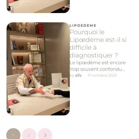
LIPOEDEME
Pourquoi le
Lipœdème est-il si
difficile à
diagnostiquer ?
Le lipœdème est encore
trop souvent confondu
avec l’obésité ou le
by 
alfa
17 octobre 2025
lymphœdème
1
2