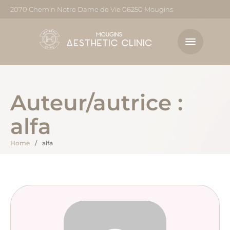
2070 Chemin Notre Dame de Vie 06250 Mougins
Auteur/autrice :
alfa
Home
/
alfa