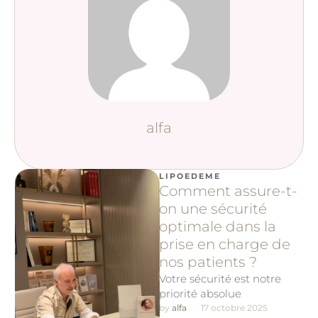
alfa
LIPOEDEME
Comment assure-t-
on une sécurité
optimale dans la
prise en charge de
nos patients ?
Votre sécurité est notre
priorité absolue
by 
alfa
17 octobre 2025